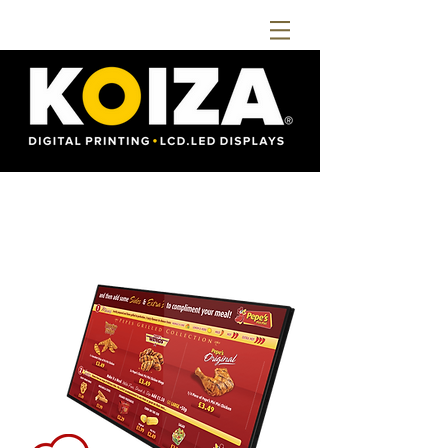
MENU
DIGITAL
NETWORK
32", 43", 50" e 55"