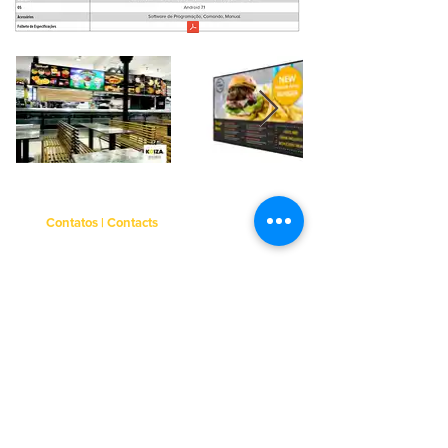
Contatos | Contacts
Rua do Jardim, Armazém 397 H
4405-823
Vilar do Paraíso
Telf.:
+351 . 227 845 382
(chamada para rede fixa
nacional)
Telm.:
+351 . 913 030 276
(chamada para rede
móvel nacional)
Email:
geral@koizadigital.pt
PORTUGAL
Horário | Business hours
Segunda a Sexta
| Monday to Friday
09h00 - 12h30 | 13h00 - 17h30